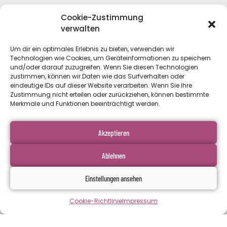
Cookie-Zustimmung
verwalten
Um dir ein optimales Erlebnis zu bieten, verwenden wir
Technologien wie Cookies, um Geräteinformationen zu speichern
und/oder darauf zuzugreifen. Wenn Sie diesen Technologien
Moislinger Allee 198, 23558 Lübeck
zustimmen, können wir Daten wie das Surfverhalten oder
info@vibes-werbeagentur.de
eindeutige IDs auf dieser Website verarbeiten. Wenn Sie Ihre
Zustimmung nicht erteilen oder zurückziehen, können bestimmte
01517 2848819
Merkmale und Funktionen beeinträchtigt werden.
DIENSTLEISTUNGEN:
Akzeptieren
Online Marketing
Ablehnen
Website & Onlineshop
Grafikdesign
Einstellungen ansehen
Marketingberatung
Cookie-Richtlinie
Impressum
RECHTLICHE INFOS: